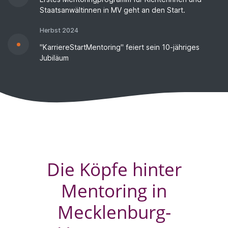
Staatsanwältinnen in MV geht an den Start.
Herbst 2024
"KarriereStartMentoring" feiert sein 10-jähriges
Jubiläum
Die Köpfe hinter
Mentoring in
Mecklenburg-