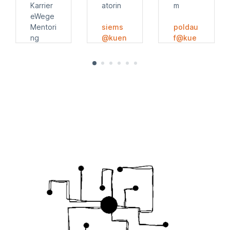
Karrier
atorin
m
eWege
Mentori
siems
poldau
ng
@kuen
f@kue
stlerbu
nstlerb
angela.
nd-
und-
hoppe
mv.org
mv.org
@uni-
greifs
wald.d
e