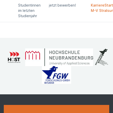
Studentinnen
jetzt bewerben!
KarriereStar
im letzten
M-V Stralsu
Studienjahr