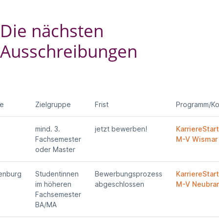
Die nächsten
Ausschreibungen
e
Zielgruppe
Frist
Programm/Ko
mind. 3.
jetzt bewerben!
KarriereStar
Fachsemester
M-V Wismar
oder Master
enburg
Studentinnen
Bewerbungsprozess
KarriereStar
im höheren
abgeschlossen
M-V Neubra
Fachsemester
BA/MA