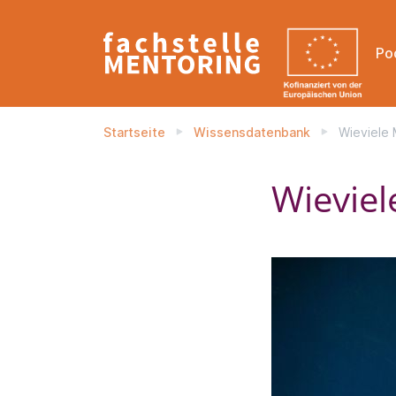
Po
Startseite
Wissensdatenbank
Wieviele 
Wieviel