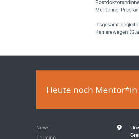
Postdoktorandinnen
Mentoring-Programm
Insgesamt begleite
Karrierewegen (Sta
Heute noch Mentor*in
News
Uni
Gre
Termine