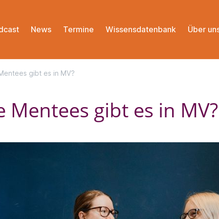
dcast
News
Termine
Wissensdatenbank
Über un
Mentees gibt es in MV?
e Mentees gibt es in MV?